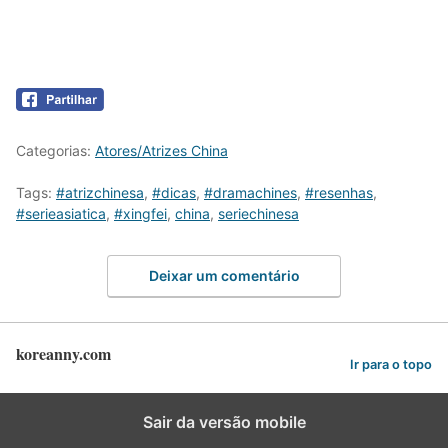
Categorias:
Atores/Atrizes China
Tags:
#atrizchinesa
,
#dicas
,
#dramachines
,
#resenhas
,
#serieasiatica
,
#xingfei
,
china
,
seriechinesa
Deixar um comentário
koreanny.com
Ir para o topo
Sair da versão mobile