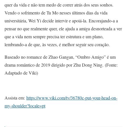
quer da vida e não tem medo de correr atrás dos seus sonhos.
Vendo o sofrimento de Tu Mo nesses últimos dias da vida
universitária, Wei Yi decide intervir e apoiá-la. Encorajando-a a
pensar no que realmente quer, ele ajuda a amiga desnorteada a ver
que a vida nem sempre precisa ter estrutura e um plano,
lembrando-a de que, às vezes, é melhor seguir seu coração.
Baseado no romance de Zhao Gangan, “Ombro Amigo” é um
drama romântico de 2019 dirigido por Zhu Dong Ning. (Fonte:
Adaptado de Viki)
Assista em:
https://www.viki.com/tv/36780c-put-your-head-on-
my-shoulder?locale=pt