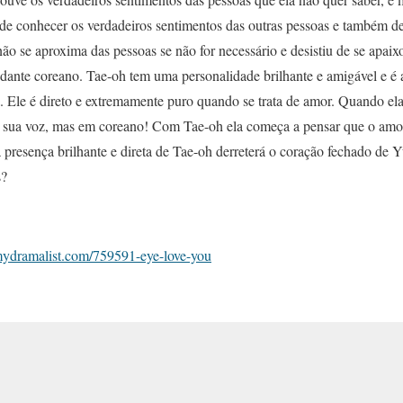
de conhecer os verdadeiros sentimentos das outras pessoas e também de
não se aproxima das pessoas se não for
necessário e desistiu de se apai
ante coreano. Tae-oh tem uma personalidade brilhante e amigável e é
. Ele é direto e extremamente puro quando se trata de amor. Quando ela
 sua voz, mas em coreano! Com Tae-oh ela começa a pensar que o amor 
a presença brilhante e direta de Tae-oh derreterá o coração fechado de Y
s?
/mydramalist.com/759591-eye-love-you