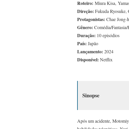
Roteiro:
Miura Kisa, Yamas
Direção:
Fukuda Ryosuke, 
Protagonistas:
Chae Jong-h
Gênero:
Comédia/Fantasia
Duração:
10 episódios
País:
Japão
Lançamento:
2024
Disponível:
Netflix
Sinopse
Após um acidente, Motomiya 
habilidades telepáticas, Yur