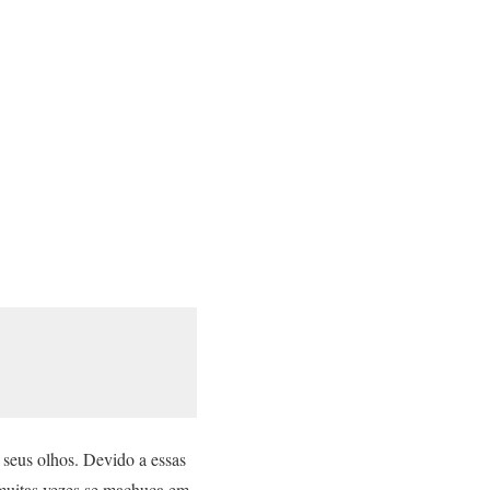
seus olhos. Devido a essas
e muitas vezes se machuca em