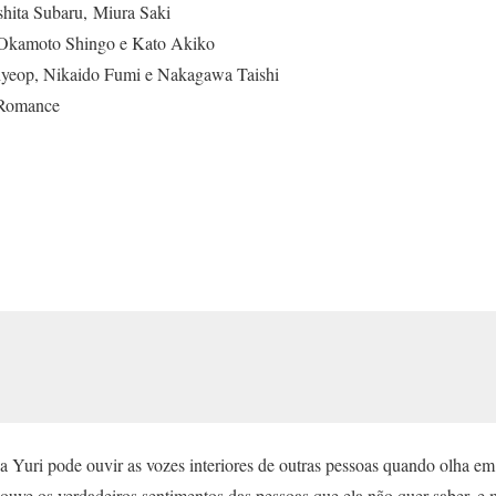
hita Subaru, Miura Saki
Okamoto Shingo e Kato Akiko
yeop, Nikaido Fumi e Nakagawa Taishi
/Romance
Yuri pode ouvir as vozes interiores de outras pessoas quando olha em 
i ouve os verdadeiros sentimentos das pessoas que ela não quer saber, 