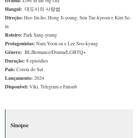
Drama:
Love in the big city
Hangul
:
대도시의 사랑법
Direção:
Heo Jin-ho, Hong Ji-young, Son Tae-kyeom e Kim Se-
in
Roteiro:
Park Sang-young
Protagonistas:
Nam Yoon-su e Lee Soo-kyung
Gênero:
BL/Romance/Drama/LGBTQ+
Duração:
8 episódios
País:
Coreia do Sul
Lançamento:
2024
Disponível:
Viki, Telegram e Fansub
Sinopse