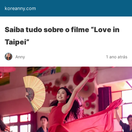
koreanny.com
Saiba tudo sobre o filme “Love in
Taipei”
Anny
1 ano atrás