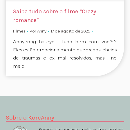
Saiba tudo sobre o filme “Crazy
romance”
Filmes
Por
Anny
17 de agosto de 2025
Annyeong haseyo! Tudo bem com vocês?
Eles estão emocionalmente quebrados, cheios
de traumas e ex mal resolvidos, mas… no
meio…
Sobre o KoreAnny
Somos apaixonadas pela cultura asiática.