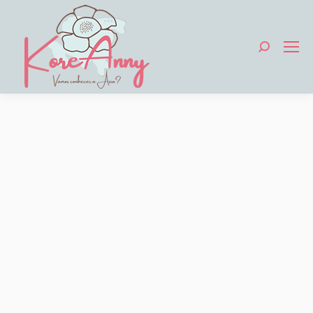
Search: