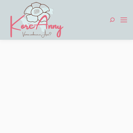
Search: