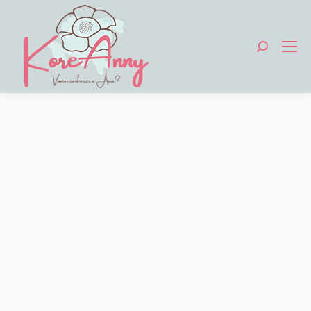
Search: