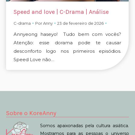
Speed and love | C-Drama | Análise
C-drama
Por
Anny
23 de fevereiro de 2026
Annyeong haseyo! Tudo bem com vocês?
Atenção: esse dorama pode te causar
desconforto logo nos primeiros episódios.
Speed Love não…
Sobre o KoreAnny
Somos apaixonadas pela cultura asiática.
Mostramos para as pessoas o universo