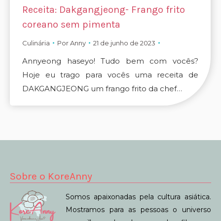
Receita: Dakgangjeong- Frango frito
coreano sem pimenta
Culinária
Por
Anny
21 de junho de 2023
Annyeong haseyo! Tudo bem com vocês?
Hoje eu trago para vocês uma receita de
DAKGANGJEONG um frango frito da chef…
Sobre o KoreAnny
Somos apaixonadas pela cultura asiática.
Mostramos para as pessoas o universo