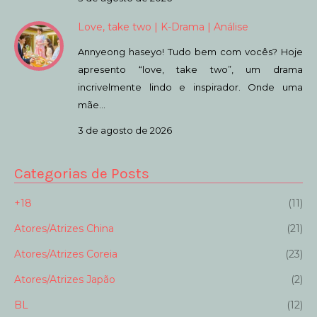
Love, take two | K-Drama | Análise
Annyeong haseyo! Tudo bem com vocês? Hoje
apresento “love, take two”, um drama
incrivelmente lindo e inspirador. Onde uma
mãe…
3 de agosto de 2026
Categorias de Posts
+18
(11)
Atores/Atrizes China
(21)
Atores/Atrizes Coreia
(23)
Atores/Atrizes Japão
(2)
BL
(12)