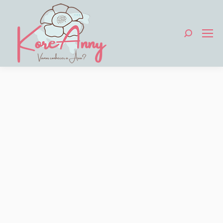
Search: