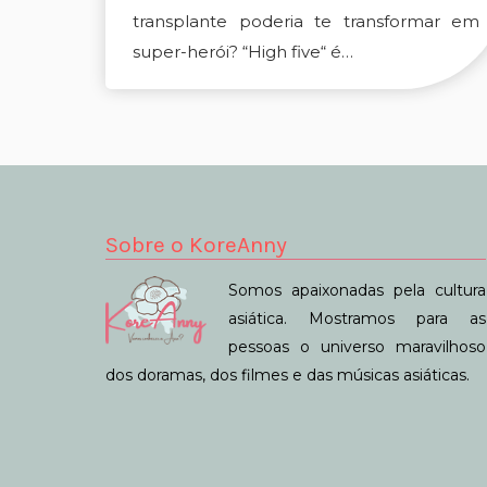
transplante poderia te transformar em
super-herói? “High five“ é…
Sobre o KoreAnny
Somos apaixonadas pela cultura
asiática. Mostramos para as
pessoas o universo maravilhoso
dos doramas, dos filmes e das músicas asiáticas.