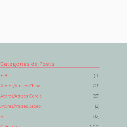
Categorias de Posts
+18
(11)
Atores/Atrizes China
(21)
Atores/Atrizes Coreia
(23)
Atores/Atrizes Japão
(2)
BL
(12)
C-drama
(100)