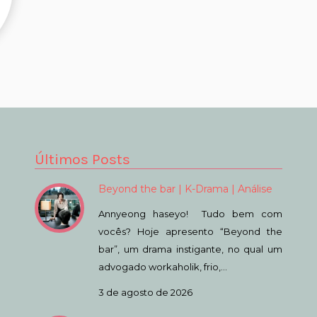
Últimos Posts
Beyond the bar | K-Drama | Análise
Annyeong haseyo! Tudo bem com
vocês? Hoje apresento “Beyond the
bar”, um drama instigante, no qual um
advogado workaholik, frio,…
3 de agosto de 2026