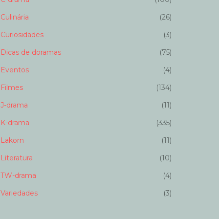
Culinária
(26)
Curiosidades
(3)
Dicas de doramas
(75)
Eventos
(4)
Filmes
(134)
J-drama
(11)
K-drama
(335)
Lakorn
(11)
Literatura
(10)
TW-drama
(4)
Variedades
(3)