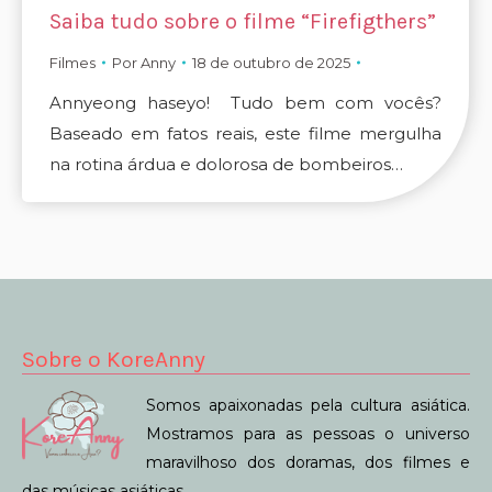
Saiba tudo sobre o filme “Firefigthers”
Filmes
Por
Anny
18 de outubro de 2025
Annyeong haseyo! Tudo bem com vocês?
Baseado em fatos reais, este filme mergulha
na rotina árdua e dolorosa de bombeiros…
Sobre o KoreAnny
Somos apaixonadas pela cultura asiática.
Mostramos para as pessoas o universo
maravilhoso dos doramas, dos filmes e
das músicas asiáticas.