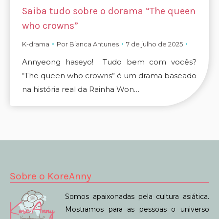
Saiba tudo sobre o dorama “The queen
who crowns”
K-drama
Por
Bianca Antunes
7 de julho de 2025
Annyeong haseyo! Tudo bem com vocês?
“The queen who crowns” é um drama baseado
na história real da Rainha Won…
Sobre o KoreAnny
Somos apaixonadas pela cultura asiática.
Mostramos para as pessoas o universo