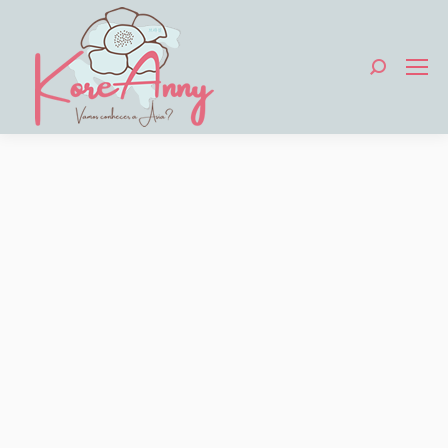
Search: