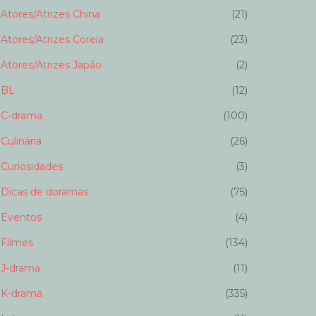
Atores/Atrizes China
(21)
Atores/Atrizes Coreia
(23)
Atores/Atrizes Japão
(2)
BL
(12)
C-drama
(100)
Culinária
(26)
Curiosidades
(3)
Dicas de doramas
(75)
Eventos
(4)
Filmes
(134)
J-drama
(11)
K-drama
(335)