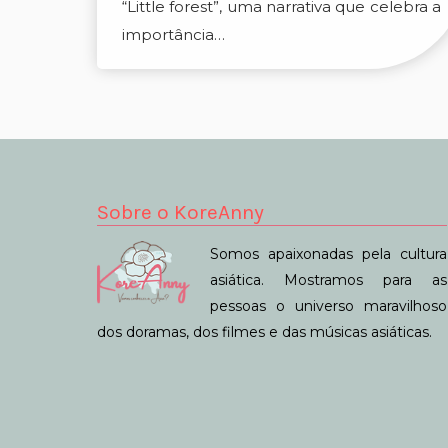
“Little forest”, uma narrativa que celebra a
importância…
Sobre o KoreAnny
Somos apaixonadas pela cultura
asiática. Mostramos para as
pessoas o universo maravilhoso
dos doramas, dos filmes e das músicas asiáticas.