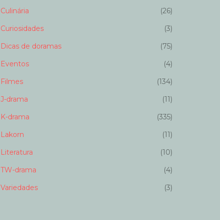
Culinária
(26)
Curiosidades
(3)
Dicas de doramas
(75)
Eventos
(4)
Filmes
(134)
J-drama
(11)
K-drama
(335)
Lakorn
(11)
Literatura
(10)
TW-drama
(4)
Variedades
(3)