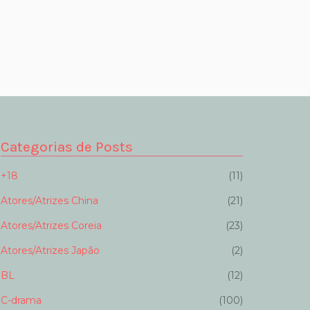
Categorias de Posts
+18
(11)
Atores/Atrizes China
(21)
Atores/Atrizes Coreia
(23)
Atores/Atrizes Japão
(2)
BL
(12)
C-drama
(100)