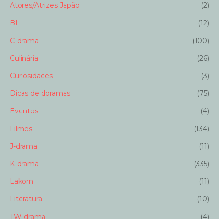
Atores/Atrizes Japão
(2)
BL
(12)
C-drama
(100)
Culinária
(26)
Curiosidades
(3)
Dicas de doramas
(75)
Eventos
(4)
Filmes
(134)
J-drama
(11)
K-drama
(335)
Lakorn
(11)
Literatura
(10)
TW-drama
(4)