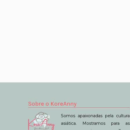
Sobre o KoreAnny
Somos apaixonadas pela cultura
asiática. Mostramos para as