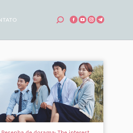
NTATO
Search:
Facebook
YouTube
Instagram
Telegram
Resenha de dorama: The interest