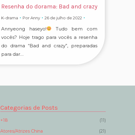
Resenha do dorama: Bad and crazy
K-drama
Por
Anny
26 de julho de 2022
Annyeong haseyo!
Tudo bem com
vocês? Hoje trago para vocês a resenha
do drama “Bad and crazy”, preparadas
para dar…
Categorias de Posts
+18
(11)
Atores/Atrizes China
(21)