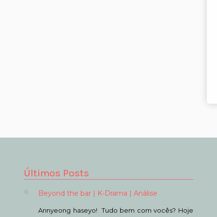
Últimos Posts
Beyond the bar | K-Drama | Análise
Annyeong haseyo! Tudo bem com vocês? Hoje