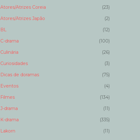
Atores/Atrizes Coreia
(23)
Atores/Atrizes Japão
(2)
BL
(12)
C-drama
(100)
Culinária
(26)
Curiosidades
(3)
Dicas de doramas
(75)
Eventos
(4)
Filmes
(134)
J-drama
(11)
K-drama
(335)
Lakorn
(11)