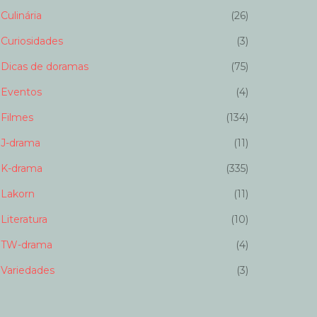
Culinária
(26)
Curiosidades
(3)
Dicas de doramas
(75)
Eventos
(4)
Filmes
(134)
J-drama
(11)
K-drama
(335)
Lakorn
(11)
Literatura
(10)
TW-drama
(4)
Variedades
(3)