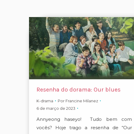
Resenha do dorama: Our blues
K-drama
Por
Francine Milanez
6 de março de 2023
Annyeong haseyo! Tudo bem com
vocês? Hoje trago a resenha de “Our