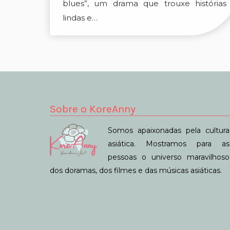
blues”, um drama que trouxe histórias
lindas e…
Sobre o KoreAnny
Somos apaixonadas pela cultura
asiática. Mostramos para as
pessoas o universo maravilhoso
dos doramas, dos filmes e das músicas asiáticas.