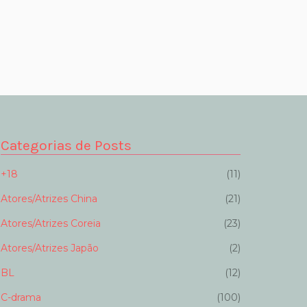
Categorias de Posts
+18
(11)
Atores/Atrizes China
(21)
Atores/Atrizes Coreia
(23)
Atores/Atrizes Japão
(2)
BL
(12)
C-drama
(100)