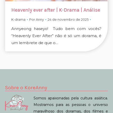
Heavenly ever after | K-Drama | Análise
K-drama
Por
Anny
24 de novembro de 2025
Annyeong haseyo! Tudo bem com vocês?
“Heavenly Ever After” não é só um dorama, é
um lembrete de que o…
Sobre o KoreAnny
Somos apaixonadas pela cultura asiática.
Mostramos para as pessoas o universo
maravilhoso dos doramas, dos filmes e