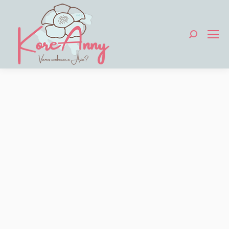
Search: