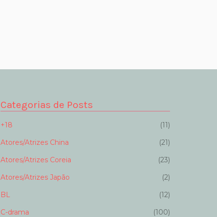
Categorias de Posts
+18
(11)
Atores/Atrizes China
(21)
Atores/Atrizes Coreia
(23)
Atores/Atrizes Japão
(2)
BL
(12)
C-drama
(100)