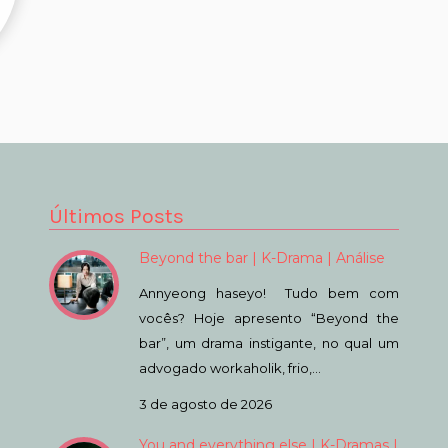
Últimos Posts
Beyond the bar | K-Drama | Análise
Annyeong haseyo! Tudo bem com
vocês? Hoje apresento “Beyond the
bar”, um drama instigante, no qual um
advogado workaholik, frio,…
3 de agosto de 2026
You and everything else | K-Dramas |