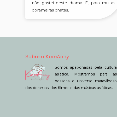
não gostei deste drama. E, para muitas
dorameiras chatas,…
Sobre o KoreAnny
Somos apaixonadas pela cultura
asiática. Mostramos para as
pessoas o universo maravilhoso
dos doramas, dos filmes e das músicas asiáticas.