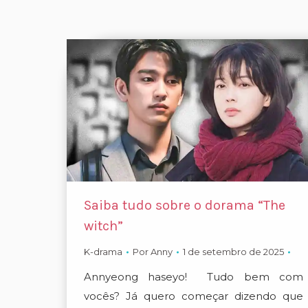
Saiba tudo sobre o dorama “The
witch”
K-drama
Por
Anny
1 de setembro de 2025
Annyeong haseyo! Tudo bem com
vocês? Já quero começar dizendo que