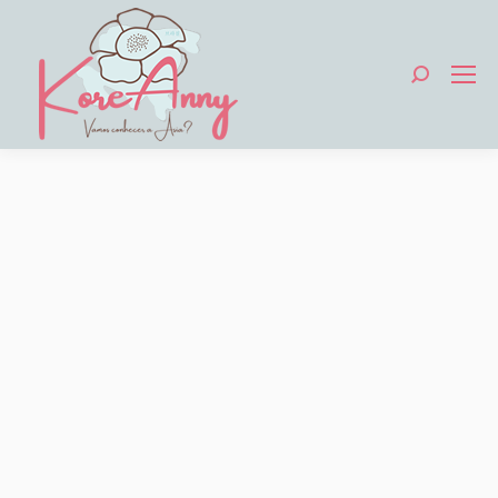
Search: