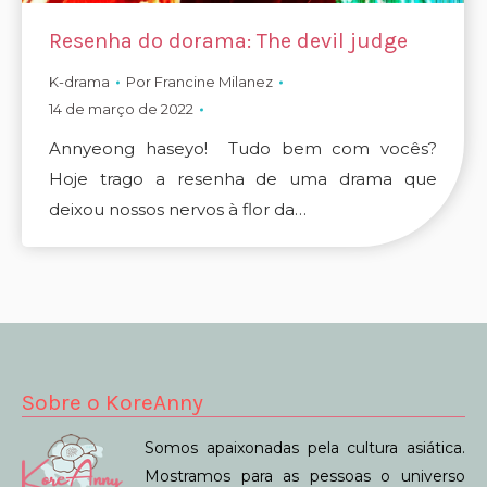
Resenha do dorama: The devil judge
K-drama
Por
Francine Milanez
14 de março de 2022
Annyeong haseyo! Tudo bem com vocês?
Hoje trago a resenha de uma drama que
deixou nossos nervos à flor da…
Sobre o KoreAnny
Somos apaixonadas pela cultura asiática.
Mostramos para as pessoas o universo