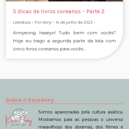
5 dicas de livros coreanos – Parte 2
Literatura
Por
Anny
14 de junho de 2023
Annyeong haseyo! Tudo bem com vocês?
Hoje eu trago a segunda parte da lista com
cinco livros coreanos para vocês…
Sobre o KoreAnny
Somos apaixonadas pela cultura asiática.
Mostramos para as pessoas o universo
maravilhoso dos doramas, dos filmes e