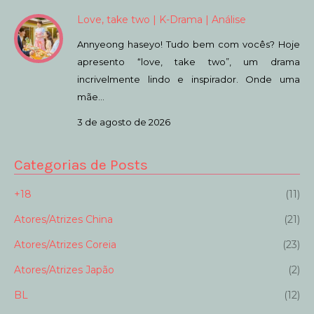
Love, take two | K-Drama | Análise
Annyeong haseyo! Tudo bem com vocês? Hoje
apresento “love, take two”, um drama
incrivelmente lindo e inspirador. Onde uma
mãe…
3 de agosto de 2026
Categorias de Posts
+18
(11)
Atores/Atrizes China
(21)
Atores/Atrizes Coreia
(23)
Atores/Atrizes Japão
(2)
BL
(12)