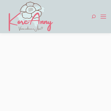
Search: