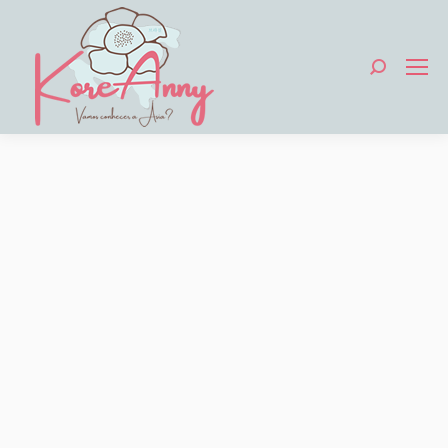
Search: