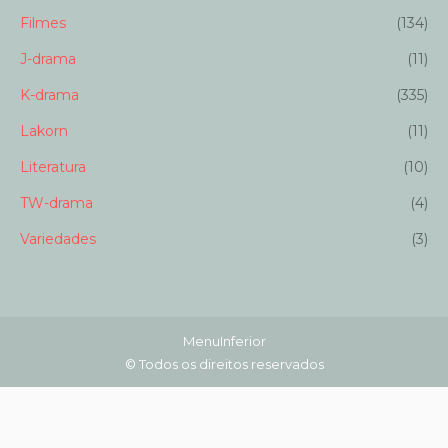
Filmes
(134)
J-drama
(11)
K-drama
(335)
Lakorn
(11)
Literatura
(10)
TW-drama
(4)
Variedades
(3)
MenuInferior
© Todos os direitos reservados