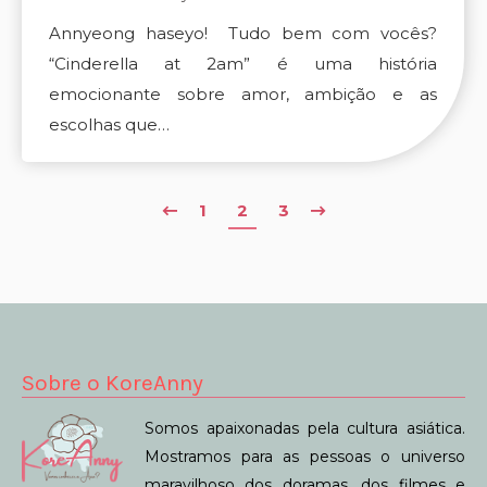
Annyeong haseyo! Tudo bem com vocês?
“Cinderella at 2am” é uma história
emocionante sobre amor, ambição e as
escolhas que…
1
2
3
Sobre o KoreAnny
Somos apaixonadas pela cultura asiática.
Mostramos para as pessoas o universo
maravilhoso dos doramas, dos filmes e