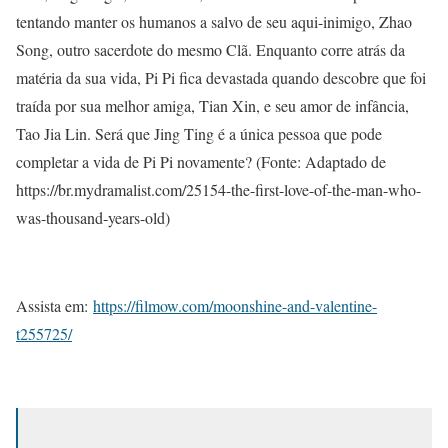
tentando manter os humanos a salvo de seu aqui-inimigo, Zhao
Song, outro sacerdote do mesmo Clã. Enquanto corre atrás da
matéria da sua vida, Pi Pi fica devastada quando descobre que foi
traída por sua melhor amiga, Tian Xin, e seu amor de infância,
Tao Jia Lin. Será que Jing Ting é a única pessoa que pode
completar a vida de Pi Pi novamente?
(Fonte: Adaptado de
https://br.mydramalist.com/25154-the-first-love-of-the-man-who-
was-thousand-years-old)
Assista em:
https://filmow.com/moonshine-and-valentine-
t255725/