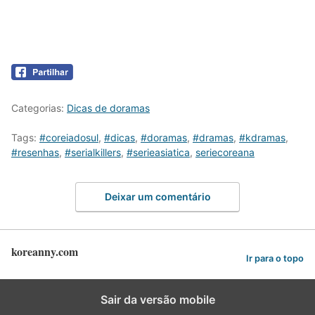
Categorias:
Dicas de doramas
Tags:
#coreiadosul
,
#dicas
,
#doramas
,
#dramas
,
#kdramas
,
#resenhas
,
#serialkillers
,
#serieasiatica
,
seriecoreana
Deixar um comentário
koreanny.com
Ir para o topo
Sair da versão mobile