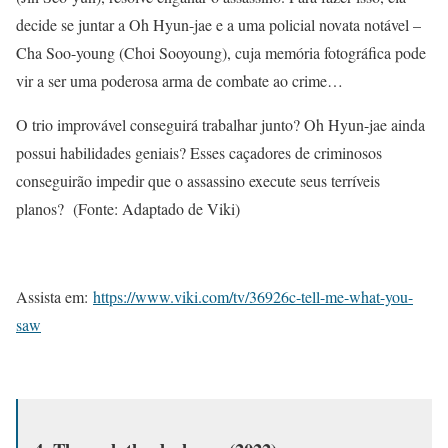
decide se juntar a Oh Hyun-jae e a uma policial novata notável –
Cha Soo-young (Choi Sooyoung), cuja memória fotográfica pode
vir a ser uma poderosa arma de combate ao crime…
O trio improvável conseguirá trabalhar junto? Oh Hyun-jae ainda
possui habilidades geniais? Esses caçadores de criminosos
conseguirão impedir que o assassino execute seus terríveis
planos? (Fonte: Adaptado de Viki)
Assista em:
https://www.viki.com/tv/36926c-tell-me-what-you-
saw