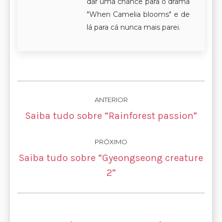
dar uma chance para o drama
"When Camelia blooms" e de
lá para cá nunca mais parei.
Navegação
ANTERIOR
de
Post
Saiba tudo sobre “Rainforest passion”
anterior:
post:
PRÓXIMO
Saiba tudo sobre “Gyeongseong creature
Próximo
2”
post: