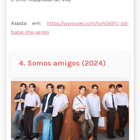
Assista em:
https://www.viki.com/tv/40691c-pit-
babe-the-series
4. Somos amigos (2024)