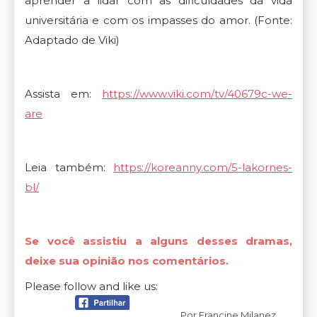
aprender a lidar com as dificuldades da vida
universitária e com os impasses do amor. (Fonte:
Adaptado de Viki)
Assista em:
https://www.viki.com/tv/40679c-we-
are
Leia também:
https://koreanny.com/5-lakornes-
bl/
Se você assistiu a alguns desses dramas,
deixe sua opinião nos comentários.
Please follow and like us:
Por
Francine Milanez