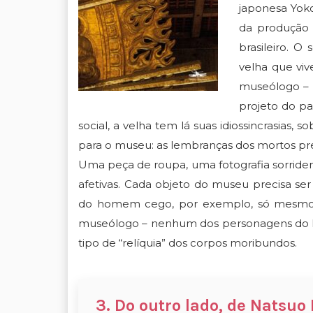
japonesa Yok
da produção 
brasileiro. 
velha que vi
museólogo – n
projeto do pa
social, a velha tem lá suas idiossincrasias
para o museu: as lembranças dos mortos pre
Uma peça de roupa, uma fotografia sorriden
afetivas. Cada objeto do museu precisa ser
do homem cego, por exemplo, só mesmo se
museólogo – nenhum dos personagens do liv
tipo de “relíquia” dos corpos moribundos.
3. Do outro lado, de Natsuo 