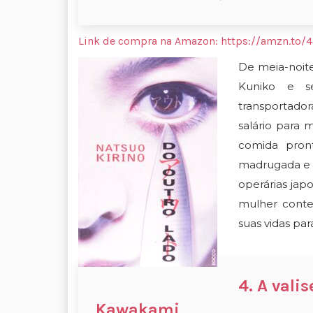
Link de compra na Amazon:
https://amzn.to/
De meia-noite 
Kuniko e s
transportado
salário para 
comida pron
madrugada e o
operárias jap
mulher conte
suas vidas pa
4. A vali
Kawakami