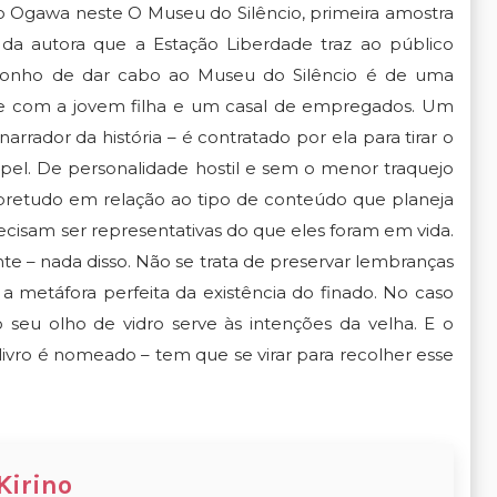
o Ogawa neste O Museu do Silêncio, primeira amostra
da autora que a Estação Liberdade traz ao público
O sonho de dar cabo ao Museu do Silêncio é de uma
ve com a jovem filha e um casal de empregados. Um
arrador da história – é contratado por ela para tirar o
pel. De personalidade hostil e sem o menor traquejo
, sobretudo em relação ao tipo de conteúdo que planeja
cisam ser representativas do que eles foram em vida.
te – nada disso. Não se trata de preservar lembranças
 a metáfora perfeita da existência do finado. No caso
u olho de vidro serve às intenções da velha. E o
ro é nomeado – tem que se virar para recolher esse
Kirino