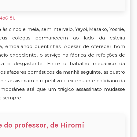
44oGi5U
às cinco e meia, sem intervalo, Yayoi, Masako, Yoshie,
eus colegas permanecem ao lado da esteira
ra, embalando quentinhas. Apesar de oferecer bom
meio-expediente, o serviço na fábrica de refeições de
ta é desgastante. Entre o trabalho mecânico da
s afazeres domésticos da manhã seguinte, as quatro
onesas viveriam o repetitivo e extenuante cotidiano da
mporânea até que um trágico assassinato mudasse
ra sempre
se do professor, de Hiromi