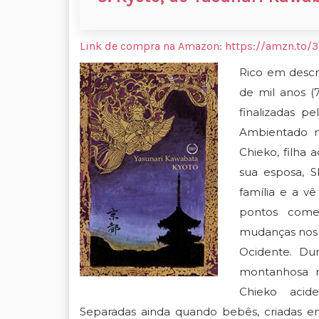
Link de compra na Amazon:
https://amzn.to/
Rico em descr
de mil anos (
finalizadas p
Ambientado no
Chieko, filha
sua esposa, S
família e a v
pontos comer
mudanças nos v
Ocidente. Du
montanhosa n
Chieko acid
Separadas ainda quando bebês, criadas em