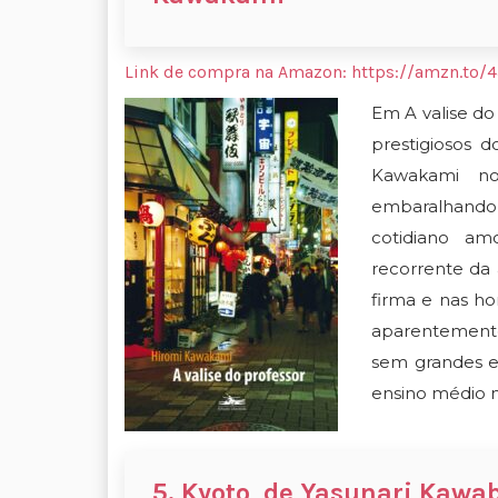
Link de compra na Amazon:
https://amzn.to/
Em A valise do
prestigiosos 
Kawakami n
embaralhando 
cotidiano am
recorrente da
firma e nas ho
aparentemente
sem grandes e
ensino médio 
5. Kyoto, de Yasunari Kawa