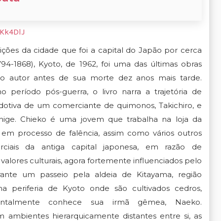
3Kk4DlJ
ições da cidade que foi a capital do Japão por cerca
794-1868), Kyoto, de 1962, foi uma das últimas obras
elo autor antes de sua morte dez anos mais tarde.
 período pós-guerra, o livro narra a trajetória de
 adotiva de um comerciante de quimonos, Takichiro, e
hige. Chieko é uma jovem que trabalha na loja da
ê em processo de falência, assim como vários outros
ciais da antiga capital japonesa, em razão de
alores culturais, agora fortemente influenciados pelo
rante um passeio pela aldeia de Kitayama, região
a periferia de Kyoto onde são cultivados cedros,
entalmente conhece sua irmã gêmea, Naeko.
 ambientes hierarquicamente distantes entre si, as