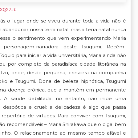
3XQ27Jb
rás o lugar onde se viveu durante toda a vida não é
s abandonar nossa terra natal, mas a terra natal nunca
É esse o sentimento que vem experimentando Maria
a personagem-narradora deste Tsugumi. Recém-
óquio para iniciar a vida universitária, Maria ainda não
ou por completo da paradisíaca cidade litorânea na
 Izu, onde, desde pequena, crescera na companhia
oko e Tsugumi. Dona de beleza hipnótica, Tsugumi
ma doença crônica, que a mantém em permanente
a. A saúde debilitada, no entanto, não inibe uma
e despótica e cruel: a delicadeza é algo que passa
repertório de virtudes. Para conviver com Tsugumi,
 são recomendáveis – Maria Shirakawa que o diga, bem
inho. O relacionamento ao mesmo tempo afável e