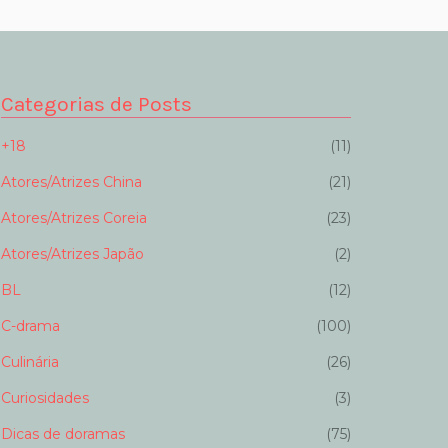
Categorias de Posts
+18
(11)
Atores/Atrizes China
(21)
Atores/Atrizes Coreia
(23)
Atores/Atrizes Japão
(2)
BL
(12)
C-drama
(100)
Culinária
(26)
Curiosidades
(3)
Dicas de doramas
(75)