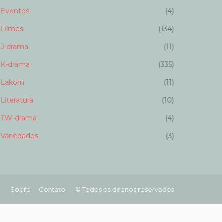
Eventos
(4)
Filmes
(134)
J-drama
(11)
K-drama
(335)
Lakorn
(11)
Literatura
(10)
TW-drama
(4)
Variedades
(3)
Sobre
Contato
© Todos os direitos reservados