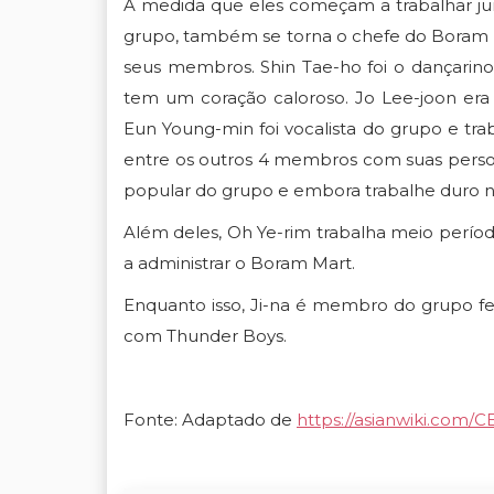
À medida que eles começam a trabalhar jun
grupo, também se torna o chefe do Boram M
seus membros. Shin Tae-ho foi o dançarino
tem um coração caloroso. Jo Lee-joon era
Eun Young-min foi vocalista do grupo e tr
entre os outros 4 membros com suas perso
popular do grupo e embora trabalhe duro no
Além deles, Oh Ye-rim trabalha meio período
a administrar o Boram Mart.
Enquanto isso, Ji-na é membro do grupo fem
com Thunder Boys.
Fonte: Adaptado de
https://asianwiki.com/