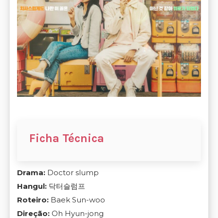
Ficha Técnica
Drama:
Doctor slump
Hangul:
닥터슬럼프
Roteiro:
Baek Sun-woo
Direção:
Oh Hyun-jong