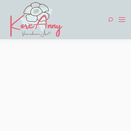
Search: