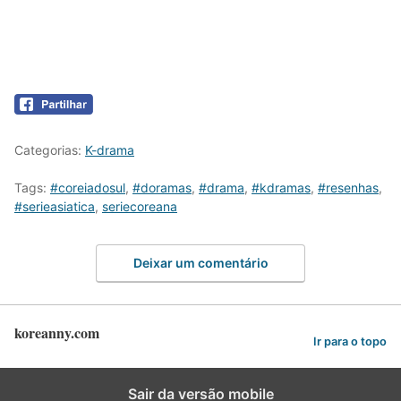
Categorias:
K-drama
Tags:
#coreiadosul
,
#doramas
,
#drama
,
#kdramas
,
#resenhas
,
#serieasiatica
,
seriecoreana
Deixar um comentário
koreanny.com
Ir para o topo
Sair da versão mobile