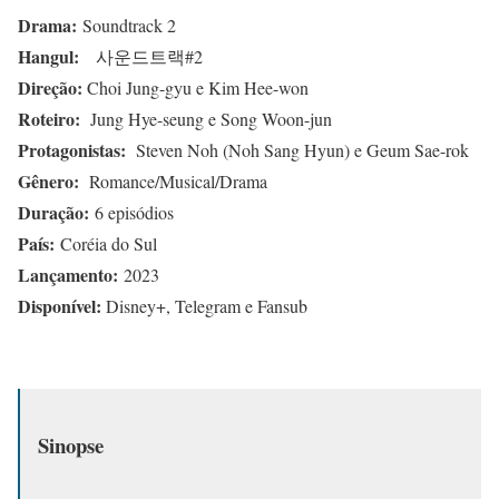
Drama:
Soundtrack 2
Hangul:
사운드트랙#2
Direção:
Choi Jung-gyu e Kim Hee-won
Roteiro:
Jung Hye-seung e Song Woon-jun
Protagonistas:
Steven Noh (Noh Sang Hyun) e Geum Sae-rok
Gênero:
Romance/Musical/Drama
Duração:
6 episódios
País:
Coréia do Sul
Lançamento:
2023
Disponível:
Disney+, Telegram e Fansub
Sinopse