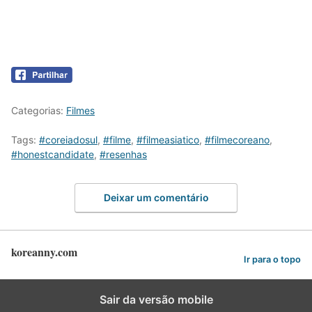
Categorias:
Filmes
Tags:
#coreiadosul
,
#filme
,
#filmeasiatico
,
#filmecoreano
,
#honestcandidate
,
#resenhas
Deixar um comentário
koreanny.com
Ir para o topo
Sair da versão mobile