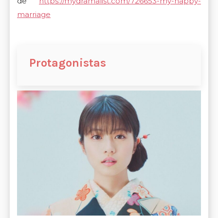
de
https://mydramalist.com/726653-my-happy-
marriage
Protagonistas