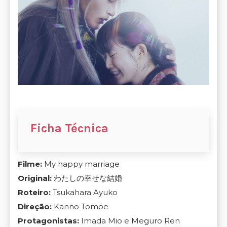
Ficha Técnica
Filme:
My happy marriage
Original:
わたしの幸せな結婚
Roteiro:
Tsukahara Ayuko
Direção:
Kanno Tomoe
Protagonistas:
Imada Mio e Meguro Ren