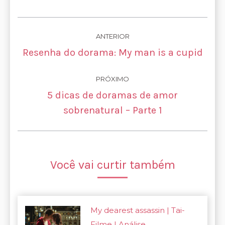
Navegação
ANTERIOR
de
Post
Resenha do dorama: My man is a cupid
anterior:
post:
PRÓXIMO
5 dicas de doramas de amor
Próximo
sobrenatural – Parte 1
post:
Você vai curtir também
My dearest assassin | Tai-
Filme | Análise