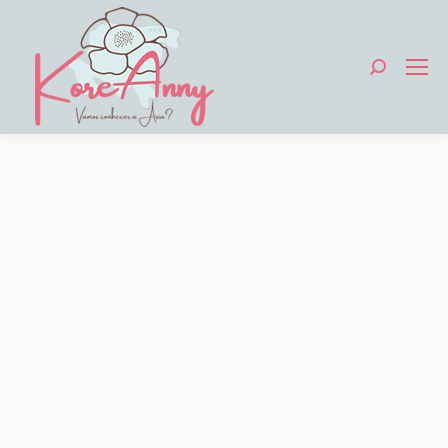
Search: