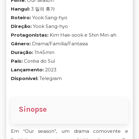
Filme:
Our season
Hangul:
3 일의 휴가
Roteiro:
Yook Sang-hyo
Direção:
Yook Sang-hyo
Protagonistas:
Kim Hae-sook e Shin Min-ah
Gênero:
Drama/Família/Fantasia
Duração:
1h45min
País:
Coréia do Sul
Lançamento:
2023
Disponível:
Telegram
Sinopse
Em “Our season”, um drama comovente e