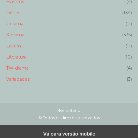
Eventos
(4)
Filmes
(134)
J-drama
(11)
K-drama
(335)
Lakorn
(11)
Literatura
(10)
TW-drama
(4)
Variedades
(3)
MenuInferior
© Todos os direitos reservados
Vá para versão mobile