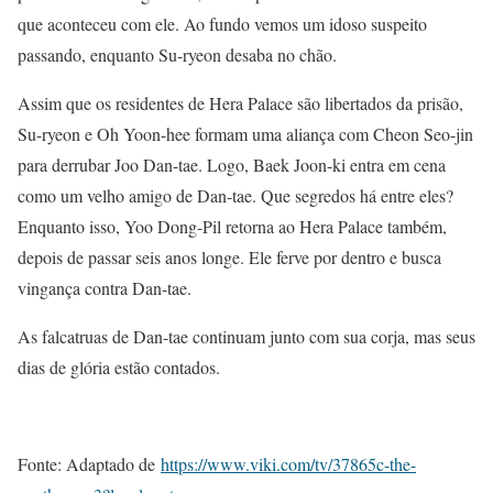
que aconteceu com ele. Ao fundo vemos um idoso suspeito
passando, enquanto Su-ryeon desaba no chão.
Assim que os residentes de Hera Palace são libertados da prisão,
Su-ryeon e Oh Yoon-hee formam uma aliança com Cheon Seo-jin
para derrubar Joo Dan-tae. Logo, Baek Joon-ki entra em cena
como um velho amigo de Dan-tae. Que segredos há entre eles?
Enquanto isso, Yoo Dong-Pil retorna ao Hera Palace também,
depois de passar seis anos longe. Ele ferve por dentro e busca
vingança contra Dan-tae.
As falcatruas de Dan-tae continuam junto com sua corja, mas seus
dias de glória estão contados.
Fonte: Adaptado de
https://www.viki.com/tv/37865c-the-