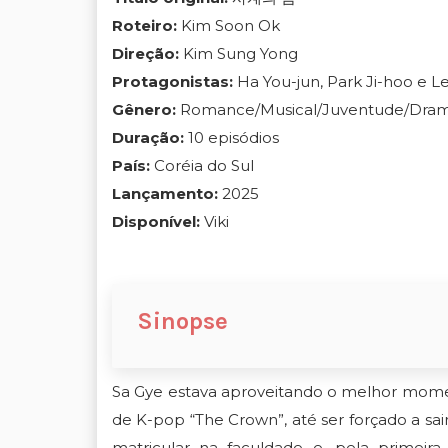
Roteiro:
Kim Soon Ok
Direção:
Kim Sung Yong
Protagonistas:
Ha You-jun, Park Ji-hoo e 
Gênero:
Romance/Musical/Juventude/Dra
Duração:
10 episódios
País:
Coréia do Sul
Lançamento:
2025
Disponível:
Viki
Sinopse
Sa Gye estava aproveitando o melhor momen
de K-pop “The Crown”, até ser forçado a s
matricular na faculdade e, pela primeir