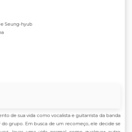
Lee Seung-hyub
ma
to de sua vida como vocalista e guitarrista da banda
air do grupo. Em busca de um recomeço, ele decide se
a vez, levar uma vida normal como qualquer outro