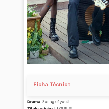
Ficha Técnica
Drama:
Spring of youth
Título original:
사계의 봄