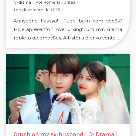
C-drama
Por
Romeria Fontes
1 de dezembro de 2025
Annyeong haseyo! Tudo bem com vocês?
Hoje apresento “Love lurking”, um mini drama
repleto de emoções. A história é envolvente…
Crush on my ex-husband | C- Drama |