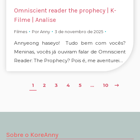
Omniscient reader the prophecy | K-
Filme | Analise
Filmes
Por
Anny
3 de novembro de 2025
Annyeong haseyo! Tudo bem com vocês?
Meninas, vocês já ouviram falar de Omniscient
Reader: The Prophecy? Pois é, me aventurei…
1
2
3
4
5
…
10
Sobre o KoreAnny