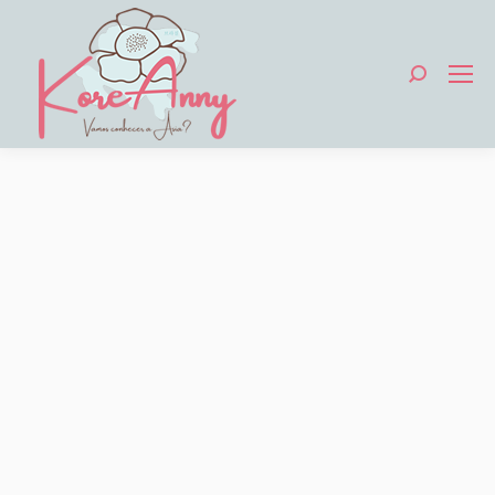
Search: