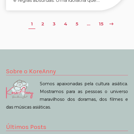
e regras absurdas. Uma idolatria que…
1
2
3
4
5
…
15
Sobre o KoreAnny
Somos apaixonadas pela cultura asiática.
Mostramos para as pessoas o universo
maravilhoso dos doramas, dos filmes e
das músicas asiáticas.
Últimos Posts