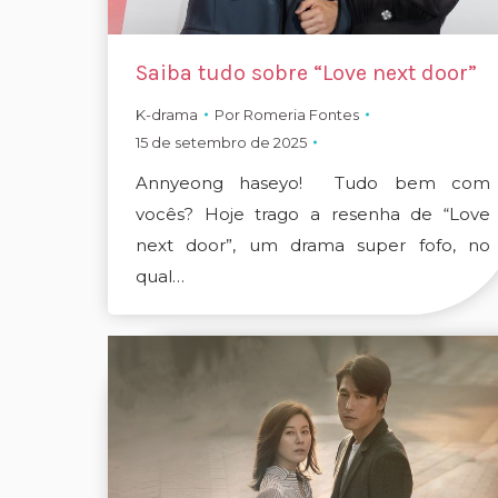
Saiba tudo sobre “Love next door”
K-drama
Por
Romeria Fontes
15 de setembro de 2025
Annyeong haseyo! Tudo bem com
vocês? Hoje trago a resenha de “Love
next door”, um drama super fofo, no
qual…