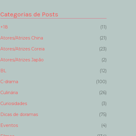
Categorias de Posts
+18
(11)
Atores/Atrizes China
(21)
Atores/Atrizes Coreia
(23)
Atores/Atrizes Japão
(2)
BL
(12)
C-drama
(100)
Culinária
(26)
Curiosidades
(3)
Dicas de doramas
(75)
Eventos
(4)