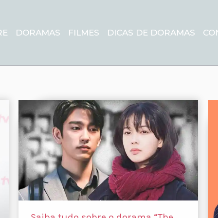
RE
DORAMAS
FILMES
DICAS DE DORAMAS
CO
Saiba tudo sobre o dorama “The