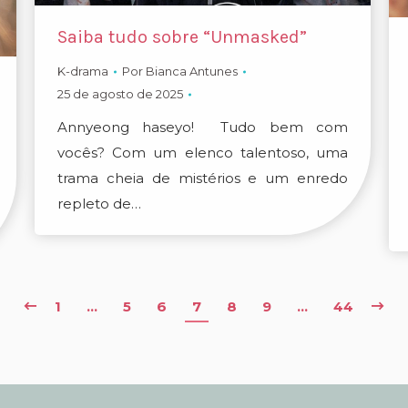
Saiba tudo sobre “Unmasked”
K-drama
Por
Bianca Antunes
25 de agosto de 2025
Annyeong haseyo! Tudo bem com
vocês? Com um elenco talentoso, uma
trama cheia de mistérios e um enredo
repleto de…
1
…
5
6
7
8
9
…
44