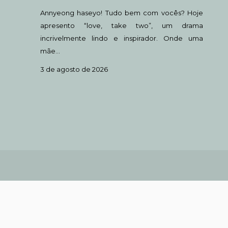
Annyeong haseyo! Tudo bem com vocês? Hoje
apresento “love, take two”, um drama
incrivelmente lindo e inspirador. Onde uma
mãe…
3 de agosto de 2026