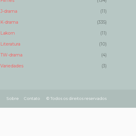
Filmes
(134)
J-drama
(11)
K-drama
(335)
Lakorn
(11)
Literatura
(10)
TW-drama
(4)
Variedades
(3)
Sobre
Contato
© Todos os direitos reservados