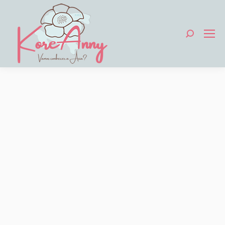
Search: