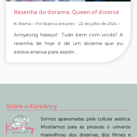
Resenha do dorama: Queen of divorce
K-drama
Por
Bianca Antunes
22 de julho de 2024
Annyeong haseyo! Tudo bem com vocês? A
resenha de hoje é de um dorama que eu
estava ansiosa para assistir…
Sobre o KoreAnny
Somos apaixonadas pela cultura asiática.
Mostramos para as pessoas o universo
maravilhoso dos doramas, dos filmes e