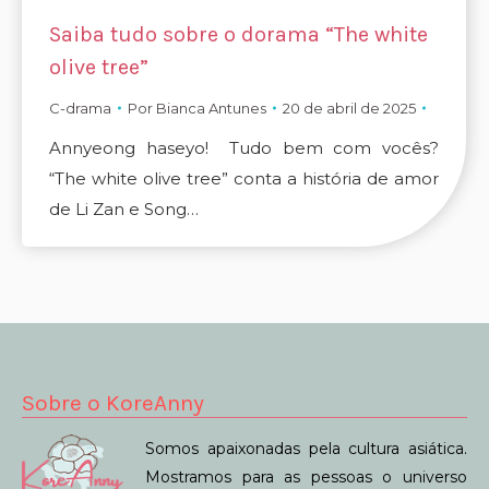
Saiba tudo sobre o dorama “The white
olive tree”
C-drama
Por
Bianca Antunes
20 de abril de 2025
Annyeong haseyo! Tudo bem com vocês?
“The white olive tree” conta a história de amor
de Li Zan e Song…
Sobre o KoreAnny
Somos apaixonadas pela cultura asiática.
Mostramos para as pessoas o universo