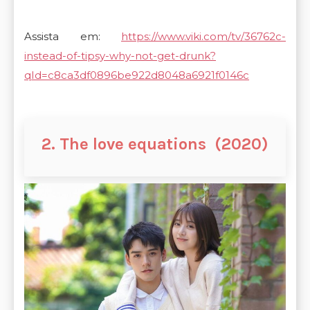
Assista em:
https://www.viki.com/tv/36762c-
instead-of-tipsy-why-not-get-drunk?
qId=c8ca3df0896be922d8048a6921f0146c
2. The love equations (2020)