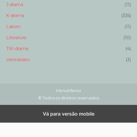
J-drama
(11)
K-drama
(335)
Lakorn
(11)
Literatura
(10)
TW-drama
(4)
Variedades
(3)
MenuInferior
© Todos os direitos reservados
Vá para versão mobile
AN