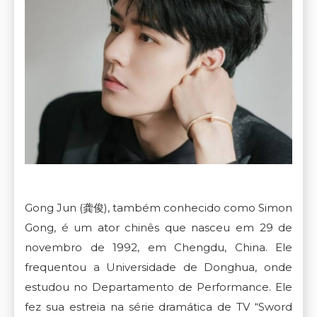
Gong
Jun (龚俊), também conhecido como Simon
Gong,
é
um
ator
chinês
que
nasceu
em
29
de
novembro
de
1992
,
em
Chengdu
,
China
.
Ele
frequentou
a
Universidade
de
Donghua
,
onde
estudou
no
Departamento
de
Performance
.
Ele
fez
sua
estreia
na
série
dramática
de
TV
“
Sword