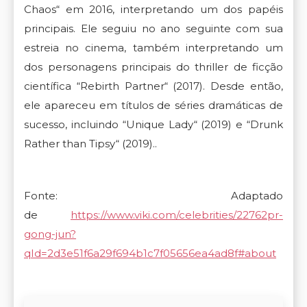
Chaos
“
em
2016
,
interpretando
um
dos
papéis
principais
.
Ele
seguiu
no
ano
seguinte
com
sua
estreia
no
cinema
,
também
interpretando
um
dos
personagens
principais
do
thriller
de
ficção
científica
“
Rebirth
Partner
“
(
2017
).
Desde
então
,
ele
apareceu
em
títulos
de
séries
dramáticas
de
sucesso
,
incluindo
“
Unique
Lady
“
(
2019
)
e
“
Drunk
Rather
than
Tipsy
“
(
2019
).
.
Fonte: Adaptado
de
https://www.viki.com/celebrities/22762pr-
gong-jun?
qId=2d3e51f6a29f694b1c7f05656ea4ad8f#about