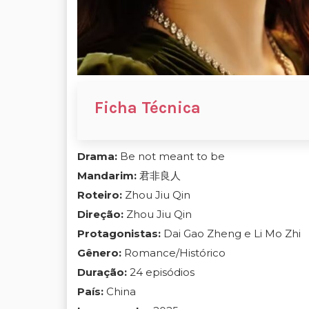
Ficha Técnica
Drama:
Be not meant to be
Mandarim:
君非良人
Roteiro:
Zhou Jiu Qin
Direção:
Zhou Jiu Qin
Protagonistas:
Dai Gao Zheng e Li Mo Zhi
Gênero:
Romance/Histórico
Duração:
24 episódios
País:
China