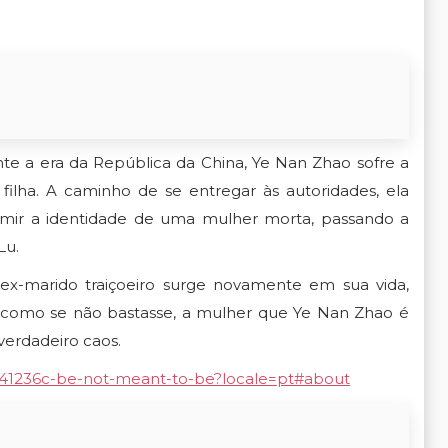
nte a era da República da China,
Ye Nan Zhao
sofre a
 filha. A caminho de se entregar às autoridades, ela
umir a identidade de uma mulher morta, passando a
Lu.
 ex-marido traiçoeiro surge novamente em sua vida,
, como se não bastasse, a mulher que Ye Nan Zhao é
verdadeiro caos.
tv/41236c-be-not-meant-to-be?locale=pt#about