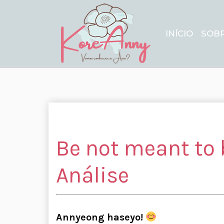
INÍCIO
SOB
Be not meant to 
Análise
Annyeong haseyo!