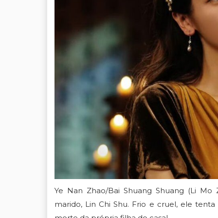
Ye Nan Zhao
/
Bai Shuang Shuang
(
Li Mo 
marido,
Lin Chi Shu
. Frio e cruel, ele tent
morte da própria filha do casal.