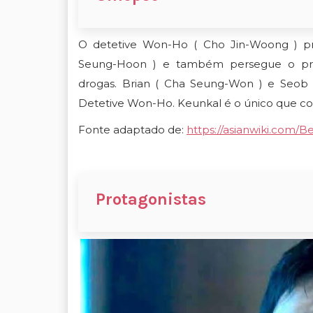
O detetive Won-Ho ( Cho Jin-Woong ) p
Seung-Hoon ) e também persegue o pro
drogas. Brian ( Cha Seung-Won ) e Seob
Detetive Won-Ho. Keunkal é o único que con
Fonte adaptado de:
https://asianwiki.com/B
Protagonistas