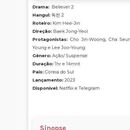
Drama:
Believer 2
Hangul:
독전 2
Roteiro:
Kim Hee-Jin
Direção:
Baek Jong-Yeol
Protagonistas:
Cho Jin-Woong, Cha Seu
Young e Lee Joo-Young
Gênero:
Ação/ Suspense
Duração:
1hr e 14mnt
País:
Coreia do Sul
Lançamento:
2023
Disponível:
Netflix e Telegram
Sinopse