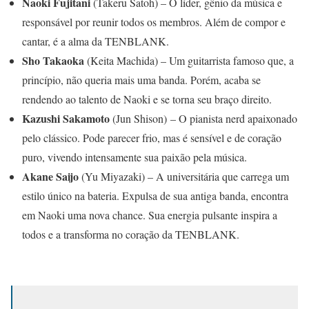
Naoki
Fujitani
(
Takeru Satoh
)
– O líder, gênio da música e
responsável por reunir todos os membros. Além de compor e
cantar, é a alma da TENBLANK.
Sho Takaoka
(
Keita
Machida
)
– Um guitarrista famoso que, a
princípio, não queria mais uma banda. Porém, acaba se
rendendo ao talento de Naoki e se torna seu braço direito.
Kazushi Sakamoto
(
Jun Shison
)
– O pianista nerd apaixonado
pelo clássico. Pode parecer frio, mas é sensível e de coração
puro, vivendo intensamente sua paixão pela música.
Akane Saijo
(
Yu Miyazaki
)
– A universitária que carrega um
estilo único na bateria. Expulsa de sua antiga banda, encontra
em Naoki uma nova chance. Sua energia pulsante inspira a
todos e a transforma no coração da TENBLANK.