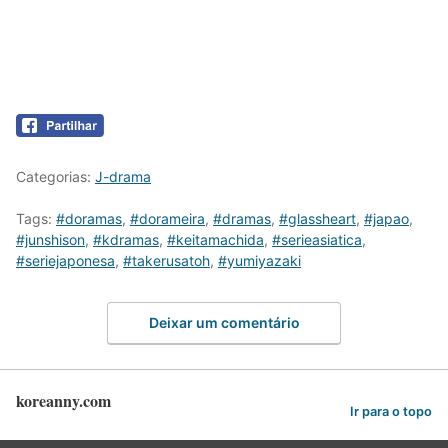
Categorias:
J-drama
Tags:
#doramas
,
#dorameira
,
#dramas
,
#glassheart
,
#japao
,
#junshison
,
#kdramas
,
#keitamachida
,
#serieasiatica
,
#seriejaponesa
,
#takerusatoh
,
#yumiyazaki
Deixar um comentário
koreanny.com
Ir para o topo