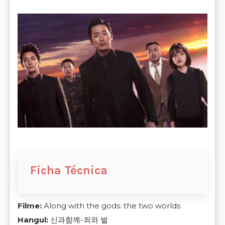
Ficha Técnica
Filme:
Along with the gods: the two worlds
Hangul
:
신과함께-죄와 벌