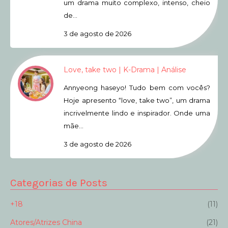
um drama muito complexo, intenso, cheio
de…
3 de agosto de 2026
Love, take two | K-Drama | Análise
Annyeong haseyo! Tudo bem com vocês?
Hoje apresento “love, take two”, um drama
incrivelmente lindo e inspirador. Onde uma
mãe…
3 de agosto de 2026
Categorias de Posts
+18
(11)
Atores/Atrizes China
(21)