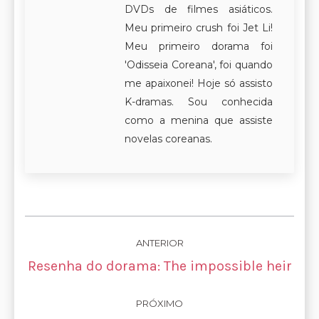
DVDs de filmes asiáticos.
Meu primeiro crush foi Jet Li!
Meu primeiro dorama foi
'Odisseia Coreana', foi quando
me apaixonei! Hoje só assisto
K-dramas. Sou conhecida
como a menina que assiste
novelas coreanas.
Navegação
ANTERIOR
de
Post
Resenha do dorama: The impossible heir
anterior:
post:
PRÓXIMO