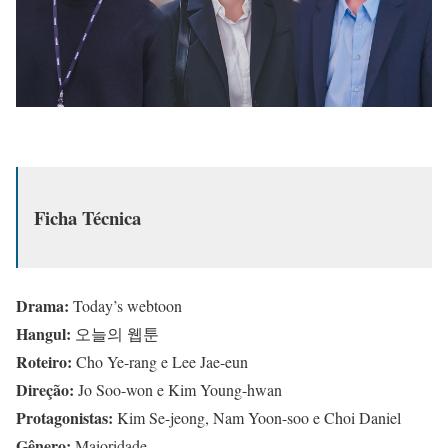
Ficha Técnica
Drama:
Today’s webtoon
Hangul:
오늘의 웹툰
Roteiro:
Cho Ye-rang e Lee Jae-eun
Direção:
Jo Soo-won e Kim Young-hwan
Protagonistas:
Kim Se-jeong, Nam Yoon-soo e Choi Daniel
Gênero:
Maioridade