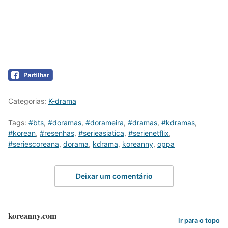
Categorias:
K-drama
Tags:
#bts
,
#doramas
,
#dorameira
,
#dramas
,
#kdramas
,
#korean
,
#resenhas
,
#serieasiatica
,
#serienetflix
,
#seriescoreana
,
dorama
,
kdrama
,
koreanny
,
oppa
Deixar um comentário
koreanny.com
Ir para o topo