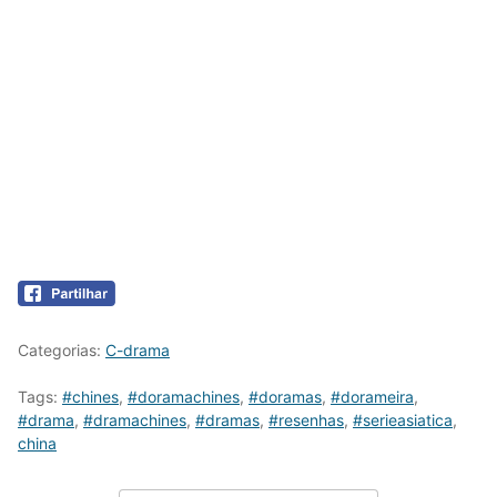
Categorias:
C-drama
Tags:
#chines
,
#doramachines
,
#doramas
,
#dorameira
,
#drama
,
#dramachines
,
#dramas
,
#resenhas
,
#serieasiatica
,
china