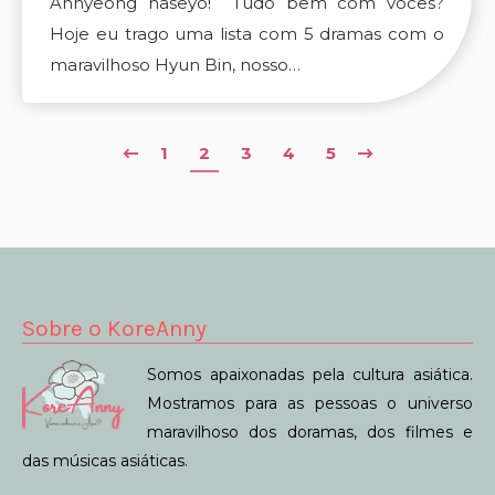
Annyeong haseyo! Tudo bem com vocês?
Hoje eu trago uma lista com 5 dramas com o
maravilhoso Hyun Bin, nosso…
1
2
3
4
5
Sobre o KoreAnny
Somos apaixonadas pela cultura asiática.
Mostramos para as pessoas o universo
maravilhoso dos doramas, dos filmes e
das músicas asiáticas.