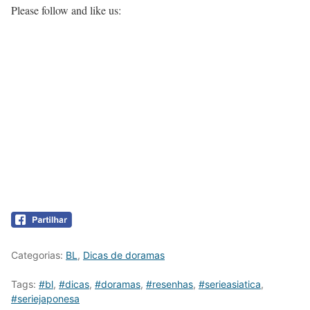
Please follow and like us:
Categorias:
BL
,
Dicas de doramas
Tags:
#bl
,
#dicas
,
#doramas
,
#resenhas
,
#serieasiatica
,
#seriejaponesa