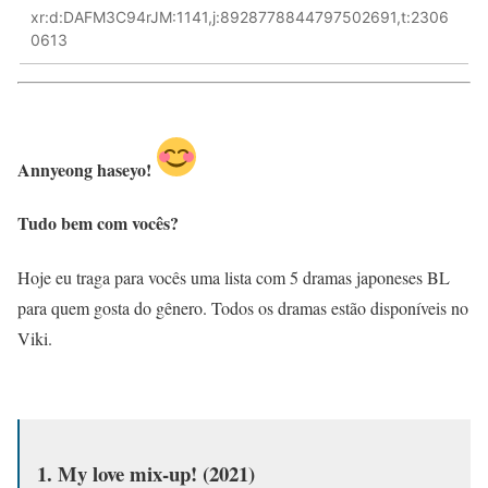
xr:d:DAFM3C94rJM:1141,j:8928778844797502691,t:2306
0613
Annyeong haseyo!
Tudo bem com vocês?
Hoje eu traga para vocês uma lista com 5 dramas japoneses BL
para quem gosta do gênero. Todos os dramas estão disponíveis no
Viki.
1. My love mix-up! (2021)